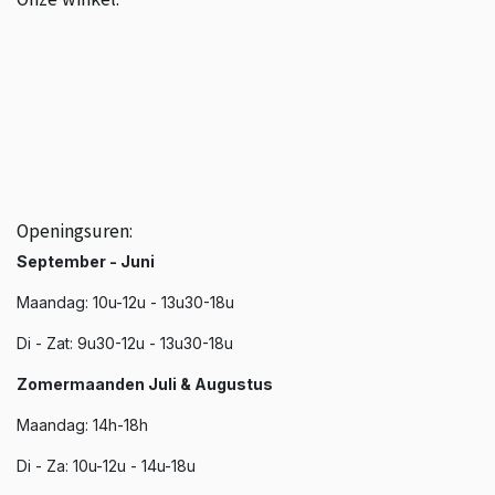
BTW: BE0843.839.226
☎️ +3251 20 19 37
📩 info@phenixroeselare.be
📍 Noordstraat 66, Roeselare
Openingsuren:
September - Juni
Maandag: 10u-12u - 13u30-18u
Di - Zat: 9u30-12u - 13u30-18u
Zomermaanden Juli & Augustus
Maandag: 14h-18h
Di - Za: 10u-12u - 14u-18u