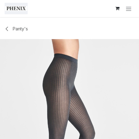
Overslaan naar inhoud
Panty's