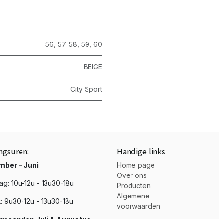
56
,
57
,
58
,
59
,
60
BEIGE
City Sport
ngsuren:
Handige links
mber - Juni
Home page
Over ons
g: 10u-12u - 13u30-18u
Producten
Algemene
t: 9u30-12u - 13u30-18u
voorwaarden