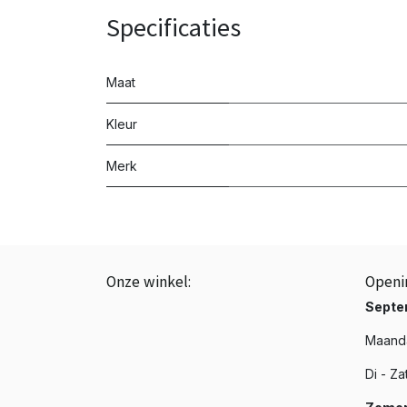
Specificaties
Maat
Kleur
Merk
Onze winkel:
Openi
BTW: BE0843.839.226
Septe
☎️ +3251 20 19 37
Maanda
📩 info@phenixroeselare.be
Di - Za