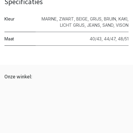
Specificaties
Kleur
MARINE
,
ZWART
,
BEIGE
,
GRIJS
,
BRUIN
,
KAKI
,
LICHT GRIJS
,
JEANS
,
SAND
,
VISON
Maat
40/43
,
44/47
,
48/51
Onze winkel:
BTW: BE0843.839.226
☎️ +3251 20 19 37
📩 info@phenixroeselare.be
📍 Noordstraat 66, Roeselare