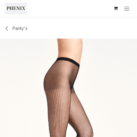
Overslaan naar inhoud
Panty's