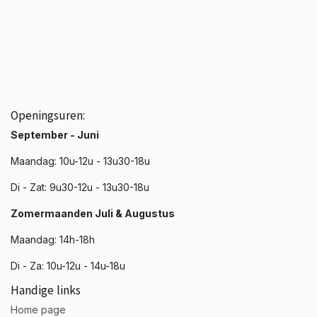
☎️ +3251 20 19 37
📩 info@phenixroeselare.be
📍 Noordstraat 66, Roeselare
Openingsuren:
September - Juni
Maandag: 10u-12u - 13u30-18u
Di - Zat: 9u30-12u - 13u30-18u
Zomermaanden Juli & Augustus
Maandag: 14h-18h
Di - Za: 10u-12u - 14u-18u
Handige links
Home page