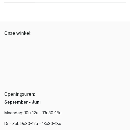
Onze winkel:
BTW: BE0843.839.226
☎️ +3251 20 19 37
📩 info@phenixroeselare.be
📍 Noordstraat 66, Roeselare
Openingsuren:
September - Juni
Maandag: 10u-12u - 13u30-18u
Di - Zat: 9u30-12u - 13u30-18u