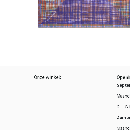
Onze winkel:
Openi
BTW: BE0843.839.226
Septe
☎️ +3251 20 19 37
Maanda
📩 info@phenixroeselare.be
Di - Za
📍 Noordstraat 66, Roeselare
Zomer
Maanda