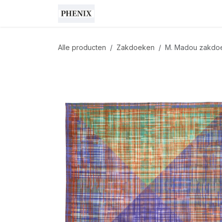
Overslaan naar inhoud
Shop
Cadeaubon
Home
Alle producten
Zakdoeken
M. Madou zakdoe