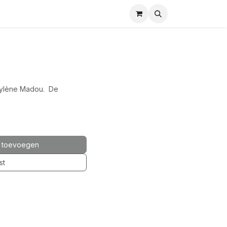
rylène Madou. De
 toevoegen
st