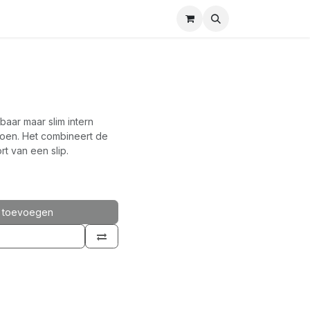
aar maar slim intern
oen. Het combineert de
t van een slip.
 toevoegen