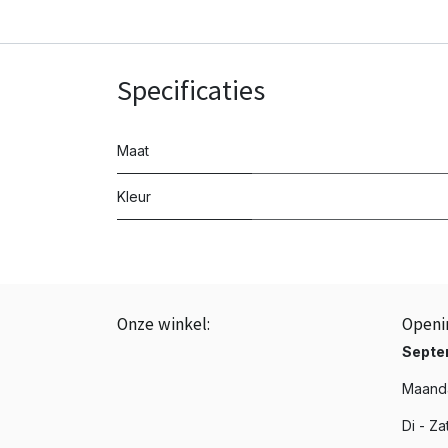
Specificaties
Maat
Kleur
Onze winkel:
Openi
BTW: BE0843.839.226
Septe
☎️ +3251 20 19 37
Maanda
📩 info@phenixroeselare.be
Di - Za