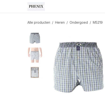
Overslaan naar inhoud
Shop
Cadeaubon
Home
Alle producten
Heren
Ondergoed
M5219