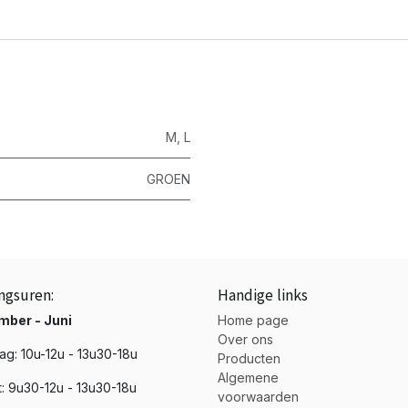
M
,
L
GROEN
ngsuren:
Handige links
mber - Juni
Home page
Over ons
g: 10u-12u - 13u30-18u
Producten
Algemene
t: 9u30-12u - 13u30-18u
voorwaarden