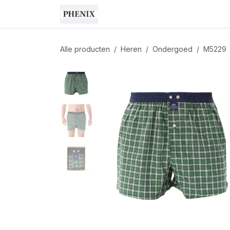
Overslaan naar inhoud
Shop
Cadeaubon
Home
Alle producten
Heren
Ondergoed
M5229