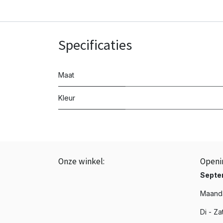
Specificaties
Maat
Kleur
Onze winkel:
Openi
BTW: BE0843.839.226
Septe
☎️ +3251 20 19 37
Maanda
📩 info@phenixroeselare.be
Di - Za