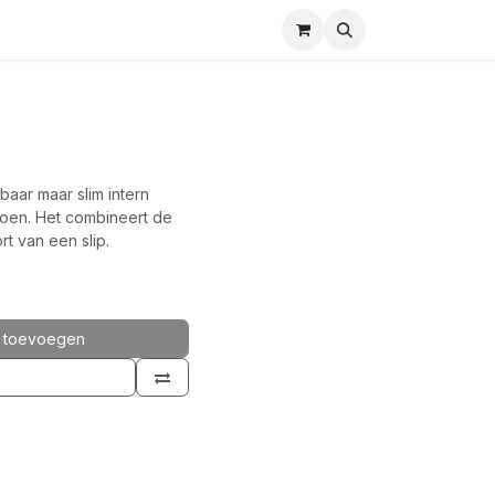
aar maar slim intern
oen. Het combineert de
t van een slip.
 toevoegen