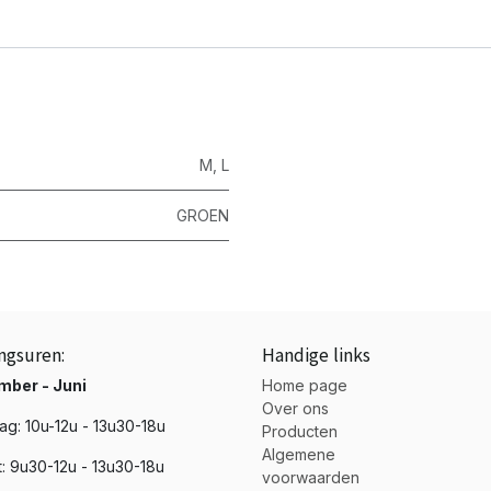
M
,
L
GROEN
ngsuren:
Handige links
mber - Juni
Home page
Over ons
g: 10u-12u - 13u30-18u
Producten
Algemene
t: 9u30-12u - 13u30-18u
voorwaarden