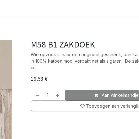
K
M58 B1 ZAKDOEK
Wie opzoek is naar een origineel geschenk, dan ka
in 100% katoen mooi verpakt net als sigaren. De z
cm.
16,53
€
Aan winkelmandje
Toevoegen aan verlanglij