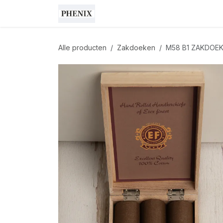
Overslaan naar inhoud
Shop
Cadeaubon
Home
Alle producten
Zakdoeken
M58 B1 ZAKDOE