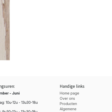
ngsuren:
Handige links
mber - Juni
Home page
Over ons
g: 10u-12u - 13u30-18u
Producten
Algemene
t: 9u30-12u - 13u30-18u