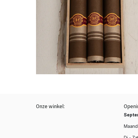
Onze winkel:
Openi
BTW: BE0843.839.226
Septe
☎️ +3251 20 19 37
Maanda
📩 info@phenixroeselare.be
Di - Za