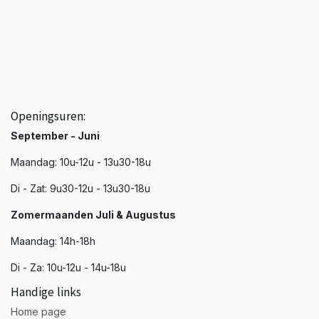
☎️ +3251 20 19 37
📩 info@phenixroeselare.be
📍 Noordstraat 66, Roeselare
Openingsuren:
September - Juni
Maandag: 10u-12u - 13u30-18u
Di - Zat: 9u30-12u - 13u30-18u
Zomermaanden Juli & Augustus
Maandag: 14h-18h
Di - Za: 10u-12u - 14u-18u
Handige links
Home page