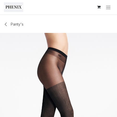
Overslaan naar inhoud
Panty's